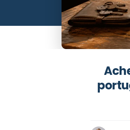
Ache
portu