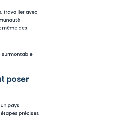
 travailler avec
ommunauté
rez même des
it surmontable.
ut poser
 un pays
 étapes précises