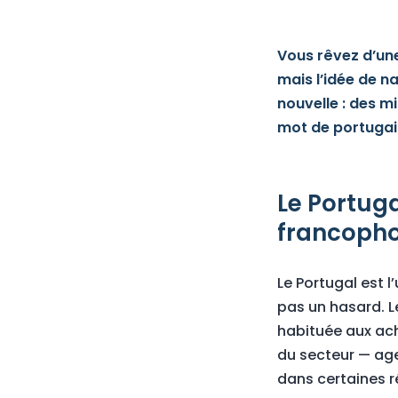
Vous rêvez d’une
mais l’idée de n
nouvelle : des m
mot de portugai
Le Portuga
francopho
Le Portugal est l
pas un hasard. L
habituée aux ach
du secteur — age
dans certaines r