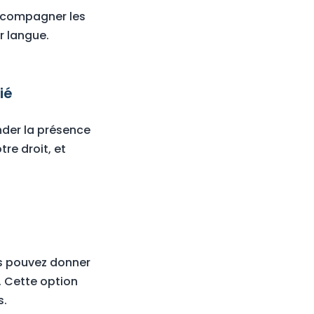
accompagner les
r langue.
ié
der la présence
re droit, et
us pouvez donner
. Cette option
s.