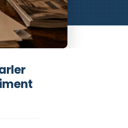
arler
aiment