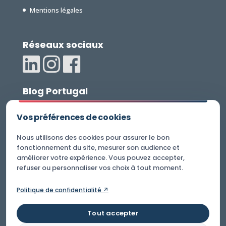
Mentions légales
Réseaux sociaux
Blog Portugal
Vos préférences de cookies
Nous utilisons des cookies pour assurer le bon
fonctionnement du site, mesurer son audience et
Plus d’informations
améliorer votre expérience. Vous pouvez accepter,
Chasseur Immobilier Portugal
refuser ou personnaliser vos choix à tout moment.
+351 300509681
Politique de confidentialité ↗
+34 676 256 575
Tout accepter
info@achetermalinportugal.com