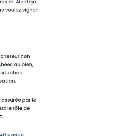
 mas en Alentejo
s voulez signer
acheteur non
chées au bien,
situation
sation.
 assurée par le
st le rôle de
t.
rification