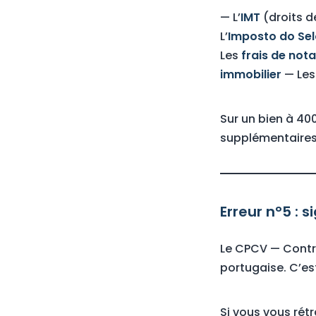
— L’
IMT
(droits de
L’
Imposto do Se
Les
frais de nota
immobilier
— Le
Sur un bien à 40
supplémentaires.
Erreur n°5 :
Le CPCV — Contr
portugaise. C’es
Si vous vous rét