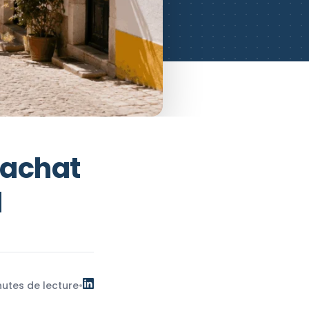
n achat
l
nutes de lecture
•