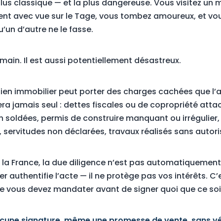
 plus classique — et la plus dangereuse. Vous visitez un
nt avec vue sur le Tage, vous tombez amoureux, et vou
’un d’autre ne le fasse.
main. Il est aussi potentiellement désastreux.
bien immobilier peut porter des charges cachées que l’
era jamais seul : dettes fiscales ou de copropriété atta
soldées, permis de construire manquant ou irrégulier, 
, servitudes non déclarées, travaux réalisés sans autori
la France, la due diligence n’est pas automatiquement
er authentifie l’acte — il ne protège pas vos intérêts. C’e
e vous devez mandater avant de signer quoi que ce soi
aucune signature, même une promesse de vente, sans vé