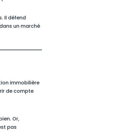
. Il défend
t dans un marché
tion immobilière
vrir de compte
bien. Or,
est pas