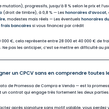
 mutation), progressifs, jusqu’à 8 % selon le prix et l’u
lo
(droit de timbre), à 0,8 % — Les
honoraires d’avocat
,
ire
, modestes mais réels — Les éventuels
honoraires d
s
frais bancaires
si vous financez par crédit
0 000 €, cela représente entre 28 000 et 40 000 € de fra
 Ne pas les anticiper, c’est se mettre en difficulté au 
 signer un CPCV sans en comprendre toutes l
ato de Promessa de Compra e Venda — est la promess
t un contrat qui engage très fortement les deux parties
ractez après signature sans motif valable, vous perde