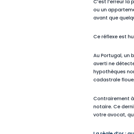
C’est l’erreur la
ou un apparteme
avant que quelqu
Ce réflexe est hu
Au Portugal, un 
averti ne détect
hypothèques non 
cadastrale floue
Contrairement à 
notaire. Ce derni
votre avocat, qu
La règle d’or : 