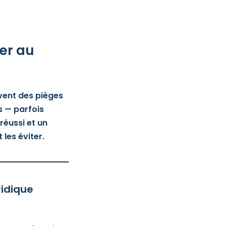
ier au
vent des pièges
s — parfois
réussi et un
les éviter.
ridique