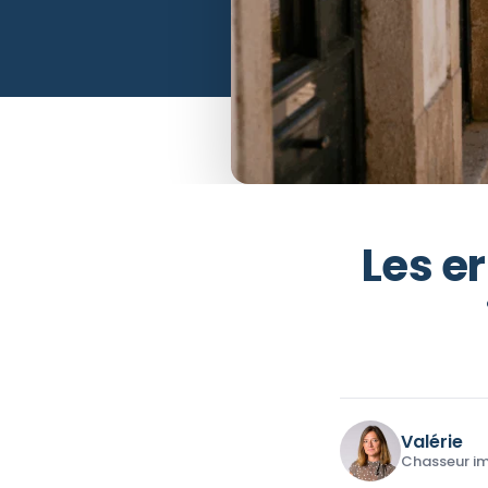
Les er
Valérie
Chasseur im