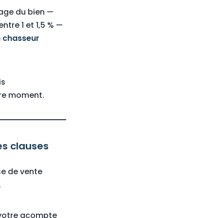
sage du bien —
 entre 1 et 1,5 % —
u chasseur
is
pire moment.
es clauses
e de vente
.
z votre acompte