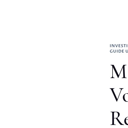
INVEST
GUIDE 
M
Vo
Re