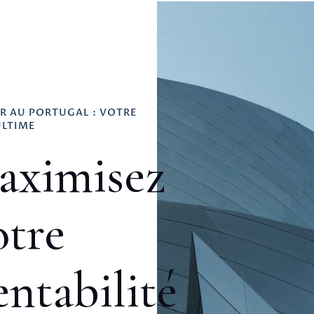
IR AU PORTUGAL : VOTRE
ULTIME
aximisez
tre
ntabilité