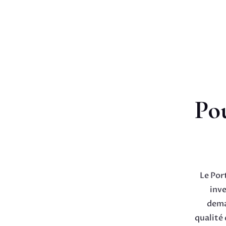
Pou
Le Por
inve
deman
qualité 