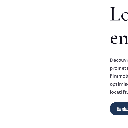
Lo
en
Découvre
promett
l’immobi
optimis
locatifs
Explo