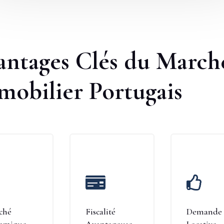
antages Clés du March
mobilier Portugais


ché
Fiscalité
Demande
amique
Avantageuse
Locative