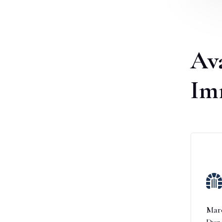
Av
Im

Mar
Dyn